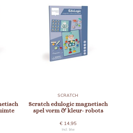
SCRATCH
netisch
Scratch edulogic magnetisch
uimte
spel vorm & kleur- robots
€ 14,95
Incl. btw