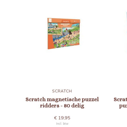
SCRATCH
Scratch magnetische puzzel
Scra
ridders - 80 delig
puz
€ 19,95
Incl. btw