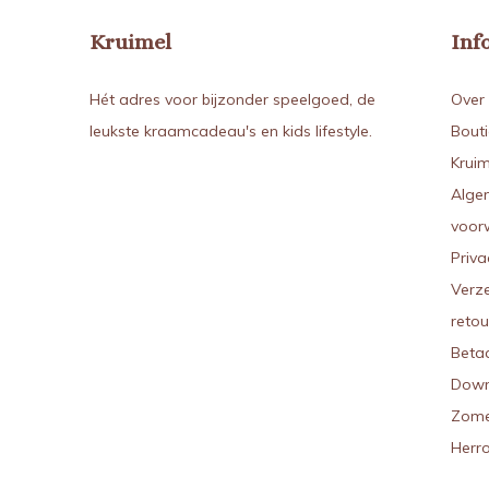
Kruimel
Inf
Hét adres voor bijzonder speelgoed, de
Over 
leukste kraamcadeau's en kids lifestyle.
Bout
Kruim
Alge
voor
Priva
Verz
reto
Beta
Down
Zome
Herr