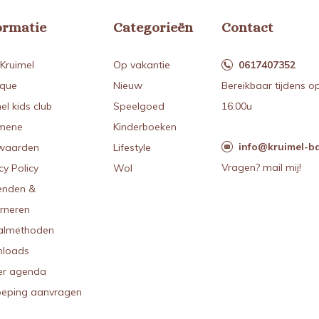
ormatie
Categorieën
Contact
Kruimel
Op vakantie
0617407352
ique
Nieuw
Bereikbaar tijdens o
el kids club
Speelgoed
16:00u
mene
Kinderboeken
info@kruimel-ba
waarden
Lifestyle
Vragen? mail mij!
cy Policy
Wol
enden &
urneren
almethoden
loads
r agenda
oeping aanvragen