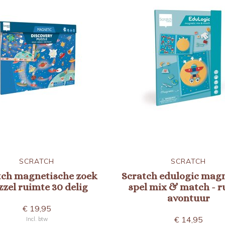
SCRATCH
SCRATCH
tch magnetische zoek
Scratch edulogic mag
zel ruimte 30 delig
spel mix & match - r
avontuur
€ 19,95
€ 14,95
Incl. btw