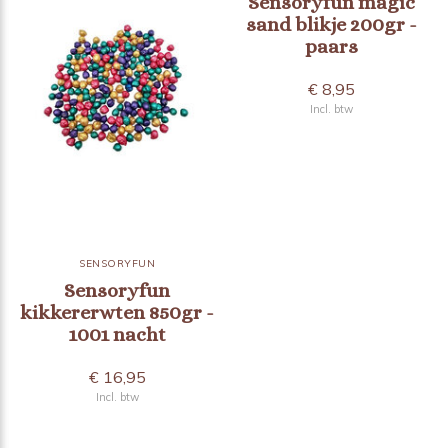
Sensoryfun magic
sand blikje 200gr -
paars
€ 8,95
Incl. btw
SENSORYFUN
Sensoryfun
kikkererwten 850gr -
1001 nacht
€ 16,95
Incl. btw