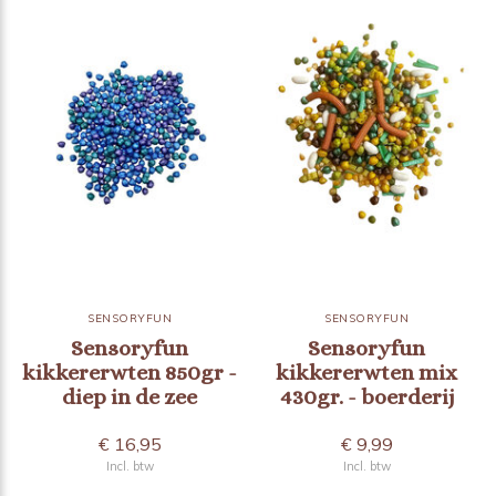
SENSORYFUN
SENSORYFUN
Sensoryfun
Sensoryfun
kikkererwten 850gr -
kikkererwten mix
diep in de zee
430gr. - boerderij
€ 16,95
€ 9,99
Incl. btw
Incl. btw