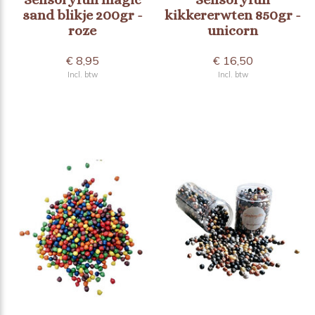
sand blikje 200gr -
kikkererwten 850gr -
roze
unicorn
€ 8,95
€ 16,50
Incl. btw
Incl. btw