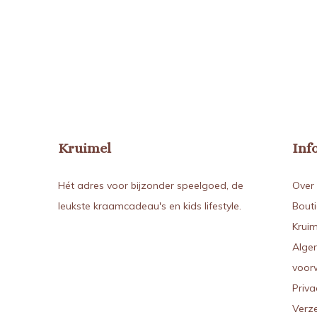
Kruimel
Inf
Hét adres voor bijzonder speelgoed, de
Over 
leukste kraamcadeau's en kids lifestyle.
Bout
Kruim
Alge
voor
Priva
Verz