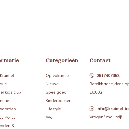
ormatie
Categorieën
Contact
Kruimel
Op vakantie
0617407352
ique
Nieuw
Bereikbaar tijdens o
el kids club
Speelgoed
16:00u
mene
Kinderboeken
info@kruimel-ba
waarden
Lifestyle
Vragen? mail mij!
cy Policy
Wol
enden &