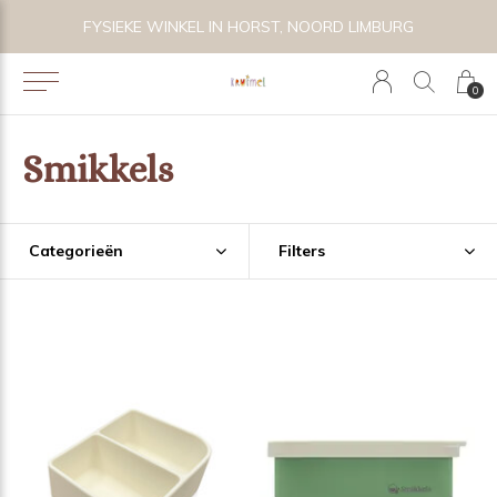
 BIJZONDER SPEELGOED, KRAAMCADEAU'S & KIDS LIFESTYLE
FYSIEKE WINKEL IN HORST, NOORD LIMBURG
0
Smikkels
Categorieën
Filters