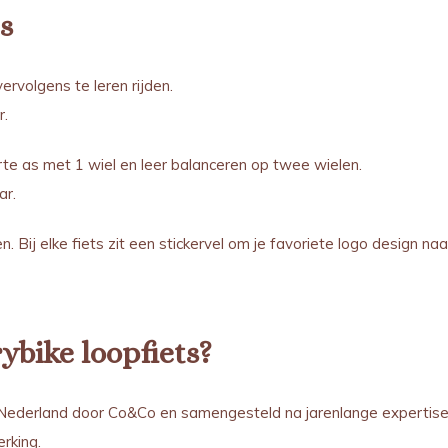
ts
ervolgens te leren rijden.
r.
te as met 1 wiel en leer balanceren op twee wielen.
aar.
en. Bij elke fiets zit een stickervel om je favoriete logo design na
ybike loopfiets?
n Nederland door Co&Co en samengesteld na jarenlange expertis
rking.