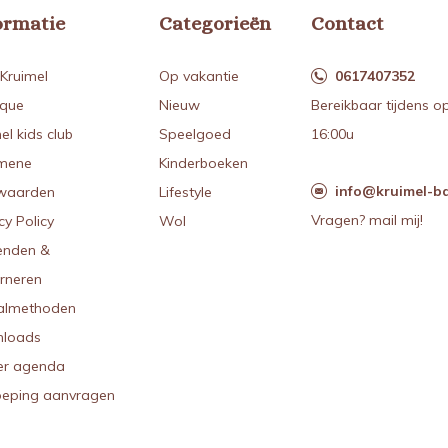
ormatie
Categorieën
Contact
Kruimel
Op vakantie
0617407352
ique
Nieuw
Bereikbaar tijdens o
el kids club
Speelgoed
16:00u
mene
Kinderboeken
info@kruimel-ba
waarden
Lifestyle
Vragen? mail mij!
cy Policy
Wol
enden &
urneren
almethoden
loads
r agenda
oeping aanvragen