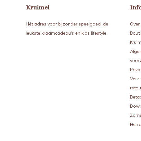
Kruimel
Inf
Hét adres voor bijzonder speelgoed, de
Over 
leukste kraamcadeau's en kids lifestyle.
Bout
Kruim
Alge
voor
Priva
Verz
reto
Beta
Down
Zome
Herr