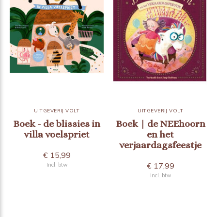
UITGEVERIJ VOLT
UITGEVERIJ VOLT
Boek - de blissies in
Boek | de NEEhoorn
villa voelspriet
en het
verjaardagsfeestje
€ 15,99
€ 17,99
Incl. btw
Incl. btw