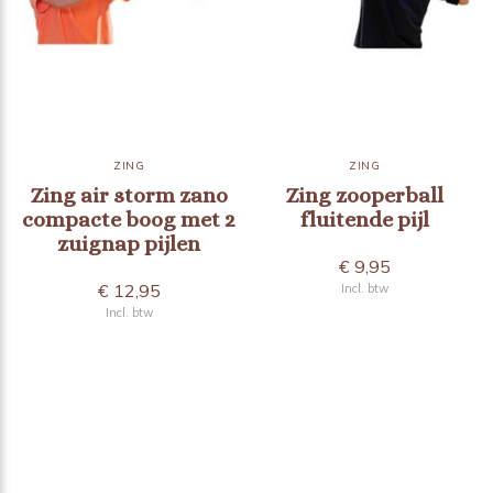
ZING
ZING
Zing air storm zano
Zing zooperball
compacte boog met 2
fluitende pijl
zuignap pijlen
€ 9,95
€ 12,95
Incl. btw
Incl. btw