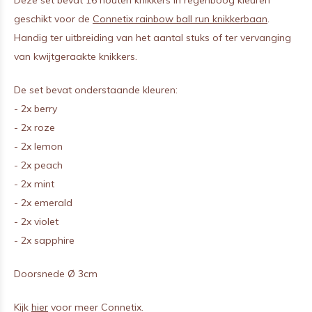
Deze set bevat 16 houten knikkers in regenboog kleuren
geschikt voor de
Connetix rainbow ball run knikkerbaan
.
Handig ter uitbreiding van het aantal stuks of ter vervanging
van kwijtgeraakte knikkers.
De set bevat onderstaande kleuren:
- 2x berry
- 2x roze
- 2x lemon
- 2x peach
- 2x mint
- 2x emerald
- 2x violet
- 2x sapphire
Doorsnede Ø 3cm
Kijk
hier
voor meer Connetix.