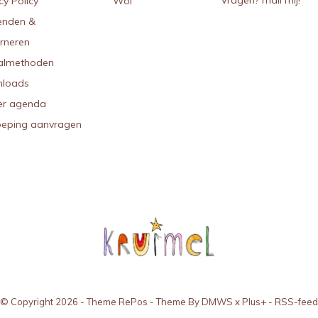
Vragen? mail mij!
cy Policy
Wol
enden &
urneren
almethoden
loads
r agenda
oeping aanvragen
© Copyright
2026
- Theme RePos - Theme By
DMWS
x
Plus+
-
RSS-feed