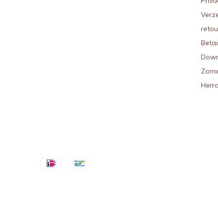
Priva
Verz
reto
Beta
Down
Zome
Herr