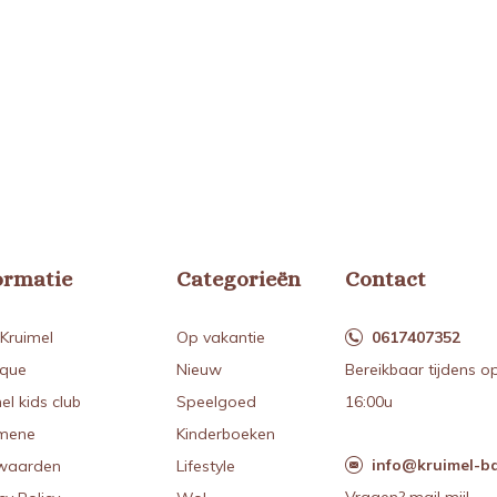
ormatie
Categorieën
Contact
Kruimel
Op vakantie
0617407352
ique
Nieuw
Bereikbaar tijdens o
el kids club
Speelgoed
16:00u
mene
Kinderboeken
info@kruimel-ba
waarden
Lifestyle