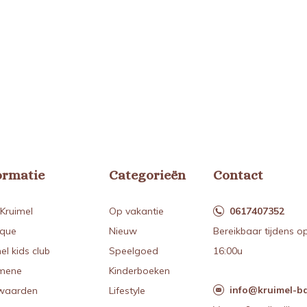
ormatie
Categorieën
Contact
Kruimel
Op vakantie
0617407352
ique
Nieuw
Bereikbaar tijdens o
el kids club
Speelgoed
16:00u
mene
Kinderboeken
info@kruimel-ba
waarden
Lifestyle