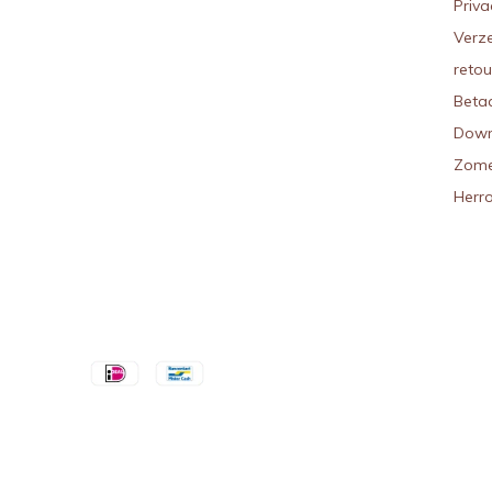
Priva
Verz
reto
Beta
Down
Zome
Herr