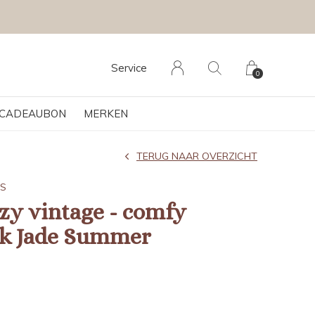
Service
0
CADEAUBON
MERKEN
TERUG NAAR OVERZICHT
AS
ozy vintage - comfy
ek Jade Summer