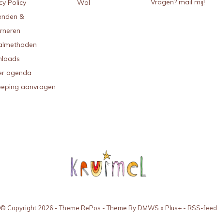
Vragen? mail mij!
cy Policy
Wol
enden &
urneren
almethoden
loads
r agenda
oeping aanvragen
© Copyright
2026
- Theme RePos - Theme By
DMWS
x
Plus+
-
RSS-feed