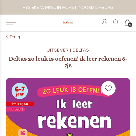
FYSIEKE WINKEL IN HORST, NOORD LIMBURG
VOL
0
Terug
UITGEVERIJ DELTAS
Deltas zo leuk is oefenen! ik leer rekenen 6-
7jr.