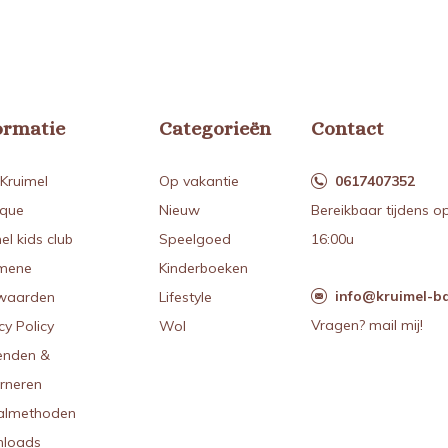
ormatie
Categorieën
Contact
Kruimel
Op vakantie
0617407352
ique
Nieuw
Bereikbaar tijdens o
el kids club
Speelgoed
16:00u
mene
Kinderboeken
info@kruimel-ba
waarden
Lifestyle
Vragen? mail mij!
cy Policy
Wol
enden &
urneren
almethoden
loads