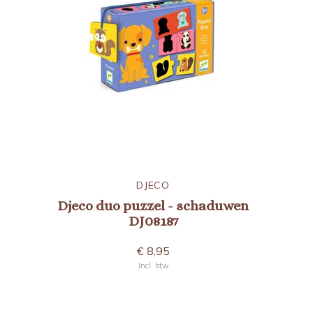
DJECO
Djeco duo puzzel - schaduwen
DJ08187
€ 8,95
Incl. btw