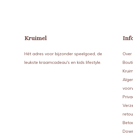
Kruimel
Inf
Hét adres voor bijzonder speelgoed, de
Over 
leukste kraamcadeau's en kids lifestyle.
Bout
Kruim
Alge
voor
Priva
Verz
reto
Beta
Down