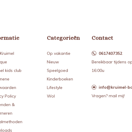
ormatie
Categorieën
Contact
Kruimel
Op vakantie
0617407352
ique
Nieuw
Bereikbaar tijdens o
el kids club
Speelgoed
16:00u
mene
Kinderboeken
info@kruimel-ba
waarden
Lifestyle
Vragen? mail mij!
cy Policy
Wol
enden &
urneren
almethoden
loads