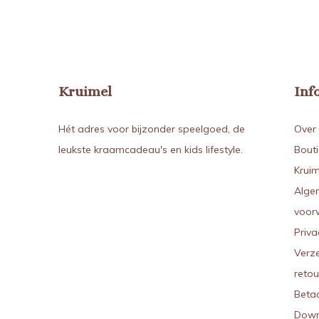
Kruimel
Inf
Hét adres voor bijzonder speelgoed, de
Over 
leukste kraamcadeau's en kids lifestyle.
Bout
Kruim
Alge
voor
Priva
Verz
reto
Beta
Down