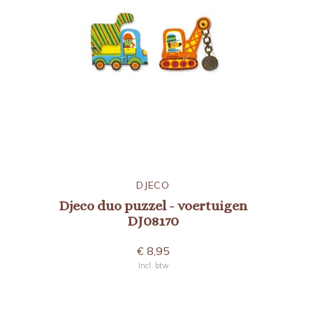
DJECO
Djeco duo puzzel - voertuigen
DJ08170
€ 8,95
Incl. btw