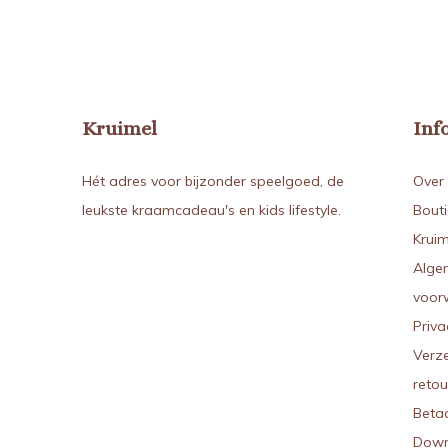
Kruimel
Inf
Hét adres voor bijzonder speelgoed, de
Over 
leukste kraamcadeau's en kids lifestyle.
Bout
Kruim
Alge
voor
Priva
Verz
reto
Beta
Down