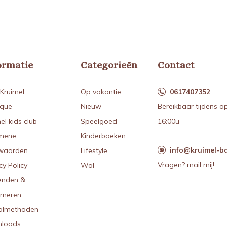
ormatie
Categorieën
Contact
Kruimel
Op vakantie
0617407352
ique
Nieuw
Bereikbaar tijdens o
el kids club
Speelgoed
16:00u
mene
Kinderboeken
info@kruimel-ba
waarden
Lifestyle
Vragen? mail mij!
cy Policy
Wol
enden &
urneren
almethoden
loads