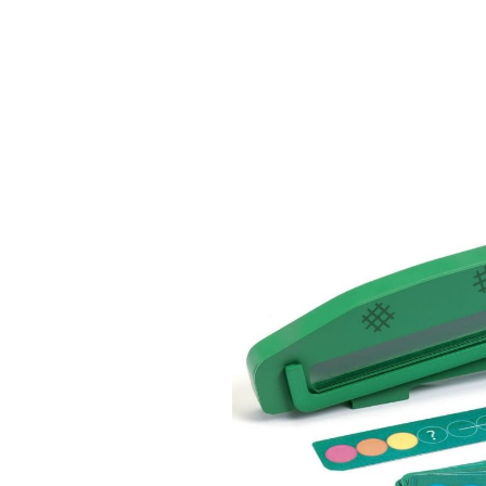
Djeco actie spel 
action DJ085
€ 20,95
Incl. btw