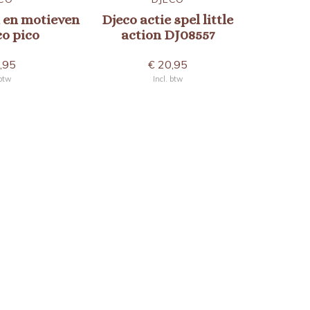
 en motieven
Djeco actie spel little
4in1 spe
co pico
action DJ08557
,95
€ 20,95
 btw
Incl. btw