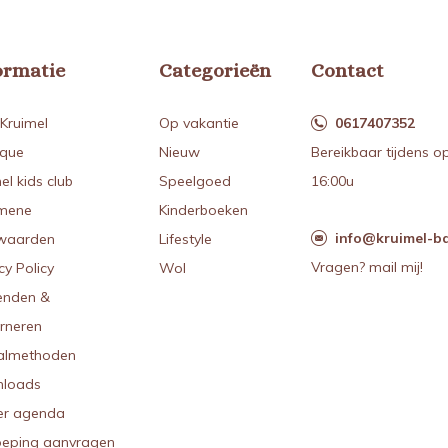
ormatie
Categorieën
Contact
Kruimel
Op vakantie
0617407352
ique
Nieuw
Bereikbaar tijdens o
el kids club
Speelgoed
16:00u
mene
Kinderboeken
info@kruimel-ba
waarden
Lifestyle
Vragen? mail mij!
cy Policy
Wol
enden &
urneren
almethoden
loads
r agenda
oeping aanvragen