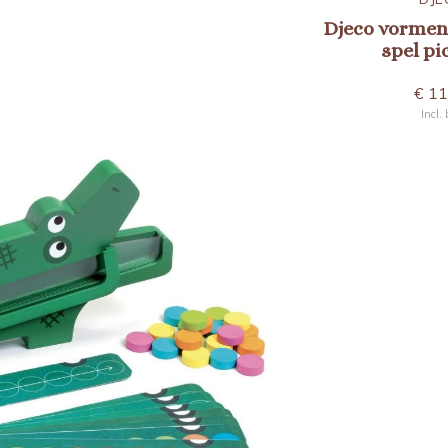
little
4in1 spellendoos ludowood
Djeco vormen
57
DJ01628
spel pi
€ 24,95
€ 11
Incl. btw
Incl.