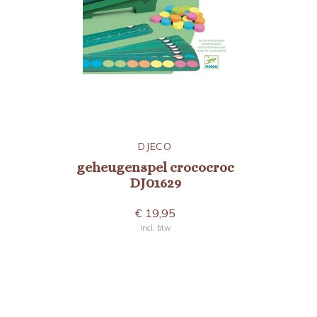
DJECO
geheugenspel crococroc
DJ01629
€ 19,95
Incl. btw