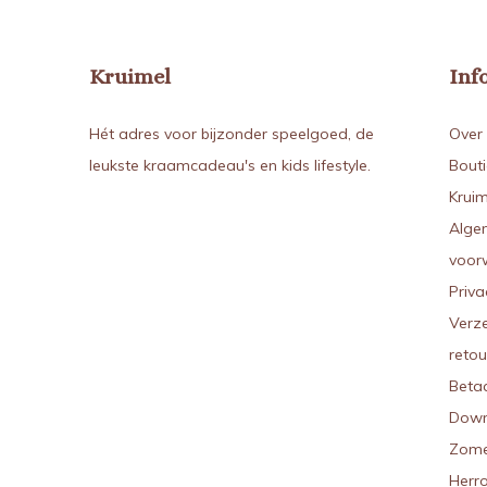
Kruimel
Inf
Hét adres voor bijzonder speelgoed, de
Over 
leukste kraamcadeau's en kids lifestyle.
Bout
Kruim
Alge
voor
Priva
Verz
reto
Beta
Down
Zome
Herr