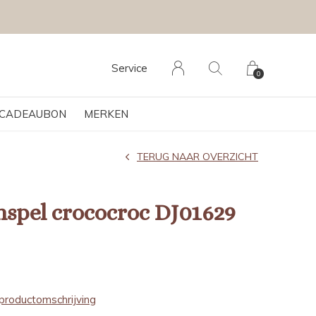
Service
0
CADEAUBON
MERKEN
TERUG NAAR OVERZICHT
spel crococroc DJ01629
productomschrijving