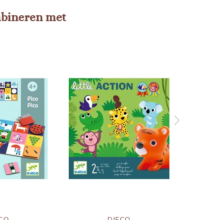
mbineren met
CO
DJECO