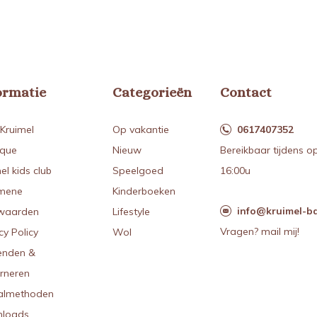
ormatie
Categorieën
Contact
Kruimel
Op vakantie
0617407352
ique
Nieuw
Bereikbaar tijdens o
el kids club
Speelgoed
16:00u
mene
Kinderboeken
info@kruimel-ba
waarden
Lifestyle
Vragen? mail mij!
cy Policy
Wol
enden &
urneren
almethoden
loads