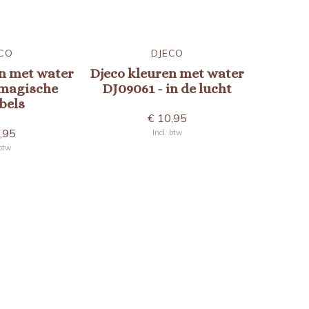
CO
DJECO
n met water
Djeco kleuren met water
Djeco k
 magische
DJ09061 - in de lucht
DJ09
bels
€ 10,95
,95
Incl. btw
 btw