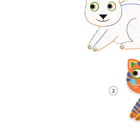
DJECO
Djeco kleuren me
DJ09061 - in de 
€ 10,95
Incl. btw