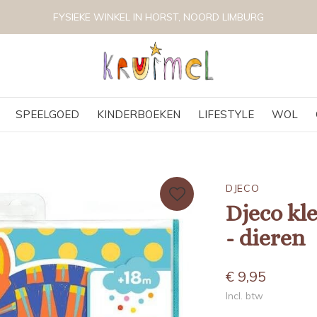
FYSIEKE WINKEL IN HORST, NOORD LIMBURG
SPEELGOED
KINDERBOEKEN
LIFESTYLE
WOL
DJECO
Djeco kl
- dieren
€ 9,95
Incl. btw