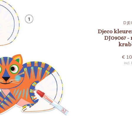
DJECO
DJE
t water
Djeco kleuren met water
Djeco kleure
lucht
DJ09066 - onderweg
DJ09067 -
krab
€ 9,95
€ 10
Incl. btw
Incl.