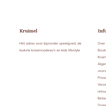
Kruimel
Inf
Hét adres voor bijzonder speelgoed, de
Over 
leukste kraamcadeau's en kids lifestyle.
Bout
Kruim
Alge
voor
Priva
Verz
reto
Beta
Down