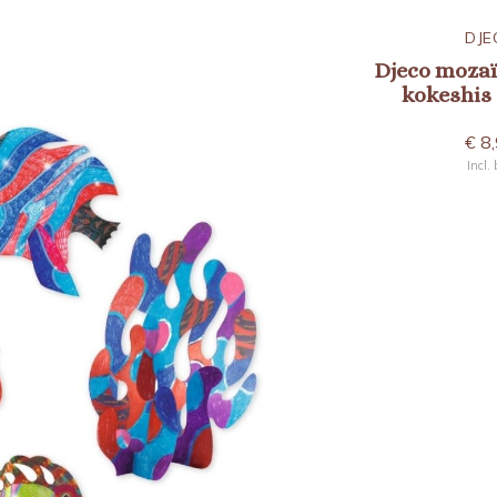
DJECO
DJE
ickers
Djeco kleuren + spelletjes
Djeco mozaï
8899
bosdieren
kokeshis
€ 6,95
€ 8
Incl. btw
Incl.