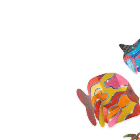
DJECO
Djeco mozaïek st
dinosaurus DJ0
€ 8,95
Incl. btw