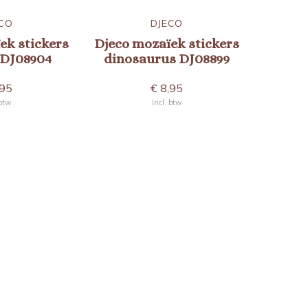
CO
DJECO
ek stickers
Djeco mozaïek stickers
Djeco kl
 DJ08904
dinosaurus DJ08899
,95
€ 8,95
 btw
Incl. btw