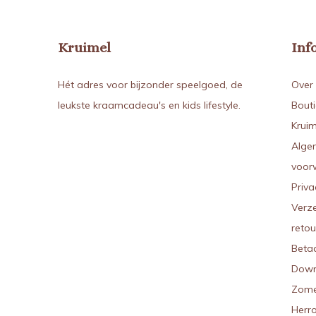
Kruimel
Inf
Hét adres voor bijzonder speelgoed, de
Over 
leukste kraamcadeau's en kids lifestyle.
Bout
Kruim
Alge
voor
Priva
Verz
reto
Beta
Down
Zome
Herr