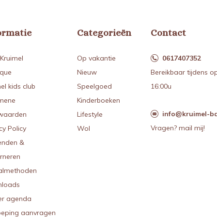
ormatie
Categorieën
Contact
Kruimel
Op vakantie
0617407352
ique
Nieuw
Bereikbaar tijdens o
el kids club
Speelgoed
16:00u
mene
Kinderboeken
info@kruimel-ba
waarden
Lifestyle
Vragen? mail mij!
cy Policy
Wol
enden &
urneren
almethoden
loads
r agenda
oeping aanvragen