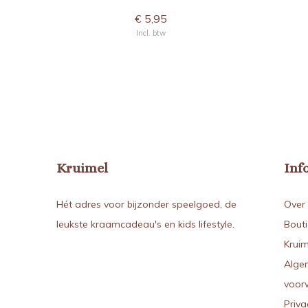
€ 5,95
Incl. btw
Kruimel
Inf
Hét adres voor bijzonder speelgoed, de
Over 
leukste kraamcadeau's en kids lifestyle.
Bout
Kruim
Alge
voor
Priva