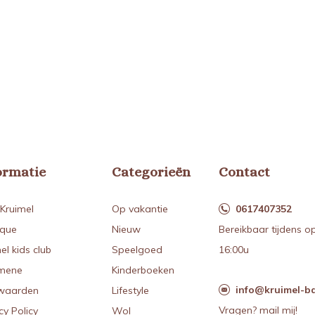
ormatie
Categorieën
Contact
Kruimel
Op vakantie
0617407352
ique
Nieuw
Bereikbaar tijdens o
el kids club
Speelgoed
16:00u
mene
Kinderboeken
info@kruimel-ba
waarden
Lifestyle
Vragen? mail mij!
cy Policy
Wol