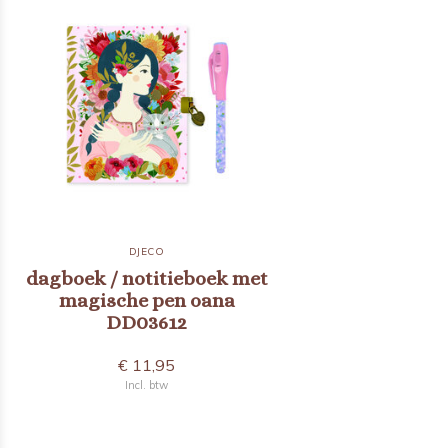
DJECO
dagboek / notitieboek met
magische pen oana
DD03612
€ 11,95
Incl. btw