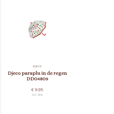
DJECO
Djeco paraplu in de regen
DD04809
€ 9,95
Incl. btw