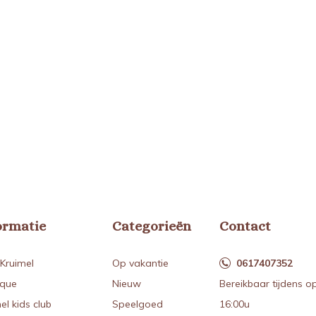
ormatie
Categorieën
Contact
Kruimel
Op vakantie
0617407352
ique
Nieuw
Bereikbaar tijdens o
el kids club
Speelgoed
16:00u