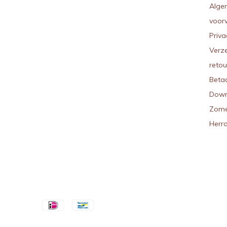
Alge
voor
Priva
Verz
reto
Beta
Down
Zome
Herr