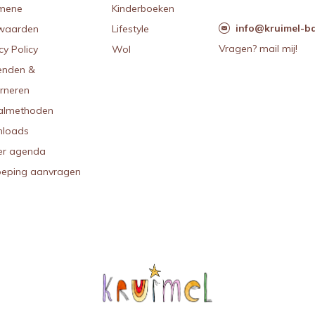
mene
Kinderboeken
info@kruimel-ba
waarden
Lifestyle
Vragen? mail mij!
cy Policy
Wol
enden &
urneren
almethoden
loads
r agenda
oeping aanvragen