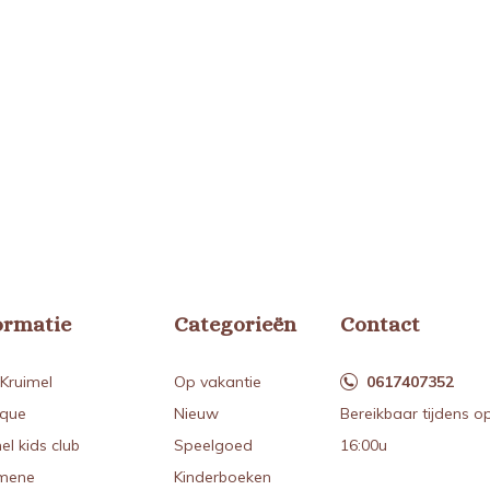
ormatie
Categorieën
Contact
Kruimel
Op vakantie
0617407352
ique
Nieuw
Bereikbaar tijdens o
el kids club
Speelgoed
16:00u
mene
Kinderboeken