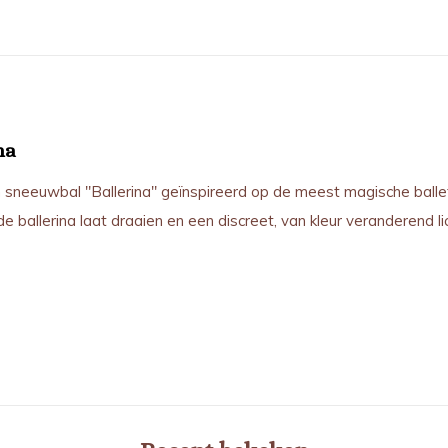
na
sneeuwbal "Ballerina" geïnspireerd op de meest magische ballette
e ballerina laat draaien en een discreet, van kleur veranderend l