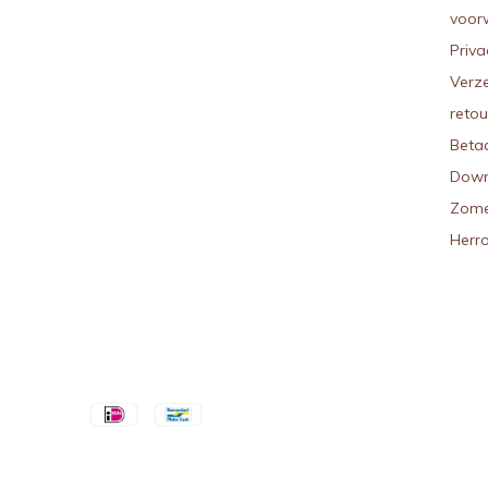
voor
Priva
Verz
reto
Beta
Down
Zome
Herr