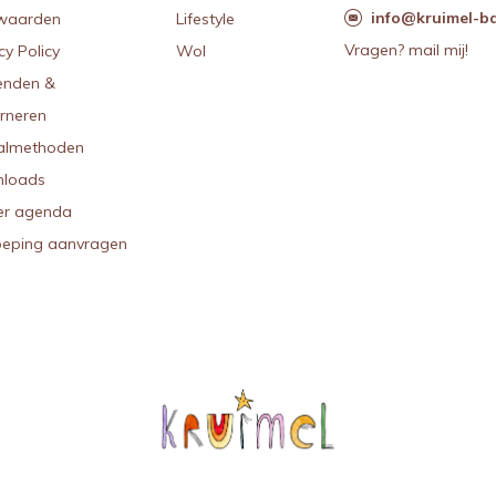
info@kruimel-ba
waarden
Lifestyle
Vragen? mail mij!
cy Policy
Wol
enden &
urneren
almethoden
loads
r agenda
oeping aanvragen