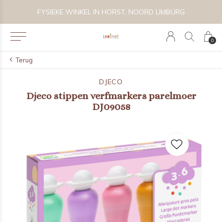
 BIJZONDER SPEELGOED, KRAAMCADEAU'S & KIDS LIFESTYLE
FYSIEKE WINKEL IN HORST, NOORD LIMBURG
0
Terug
DJECO
Djeco stippen verfmarkers parelmoer
DJ09058