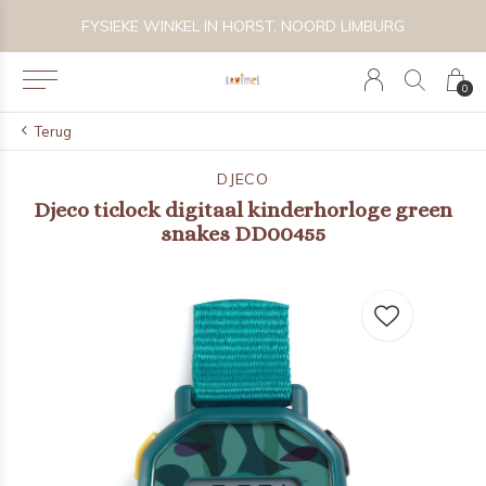
 BIJZONDER SPEELGOED, KRAAMCADEAU'S & KIDS LIFESTYLE
FYSIEKE WINKEL IN HORST, NOORD LIMBURG
0
Terug
DJECO
Djeco ticlock digitaal kinderhorloge green
snakes DD00455