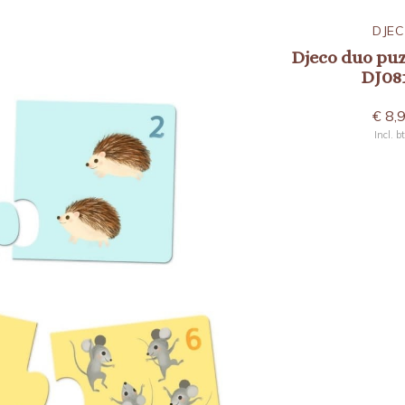
DJE
Djeco duo puzz
DJ08
€ 8,
Incl. b