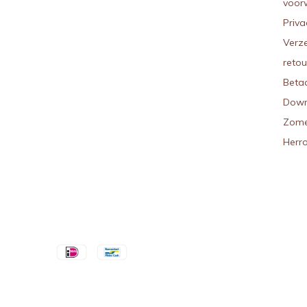
voor
Priva
Verz
reto
Beta
Down
Zome
Herr