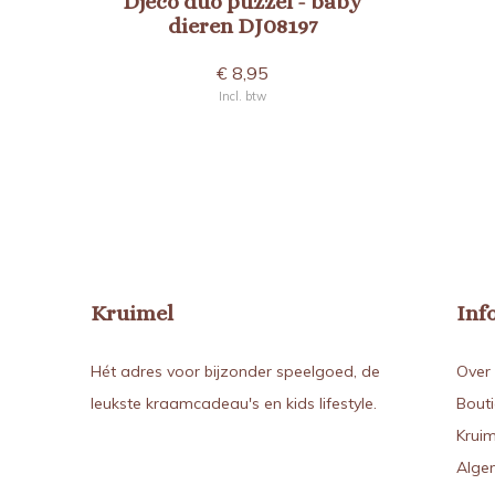
Djeco duo puzzel - baby
dieren DJ08197
€ 8,95
Incl. btw
Kruimel
Inf
Hét adres voor bijzonder speelgoed, de
Over 
leukste kraamcadeau's en kids lifestyle.
Bout
Kruim
Alge