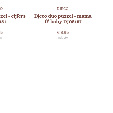
CO
DJECO
el - cijfers
Djeco duo puzzel - mama
151
& baby DJ08157
95
€ 8,95
tw
Incl. btw