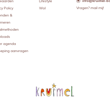
info@kruimel-ba
waarden
Lifestyle
Vragen? mail mij!
cy Policy
Wol
enden &
urneren
almethoden
loads
r agenda
oeping aanvragen