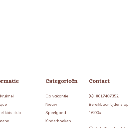
ormatie
Categorieën
Contact
Kruimel
Op vakantie
0617407352
ique
Nieuw
Bereikbaar tijdens o
el kids club
Speelgoed
16:00u
mene
Kinderboeken