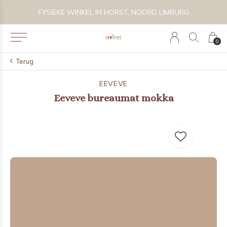
 BIJZONDER SPEELGOED, KRAAMCADEAU'S & KIDS LIFESTYLE
FYSIEKE WINKEL IN HORST, NOORD LIMBURG
0
Terug
EEVEVE
Eeveve bureaumat mokka