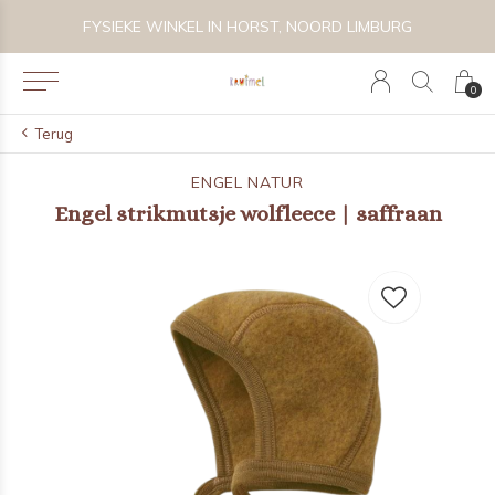
 BIJZONDER SPEELGOED, KRAAMCADEAU'S & KIDS LIFESTYLE
FYSIEKE WINKEL IN HORST, NOORD LIMBURG
0
Terug
ENGEL NATUR
Engel strikmutsje wolfleece | saffraan