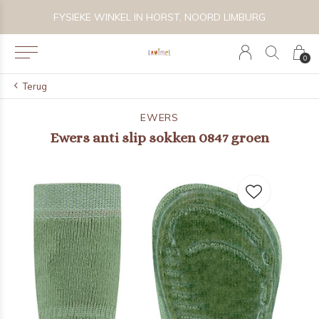
 BIJZONDER SPEELGOED, KRAAMCADEAU'S & KIDS LIFESTYLE
FYSIEKE WINKEL IN HORST, NOORD LIMBURG
0
Terug
EWERS
Ewers anti slip sokken 0847 groen