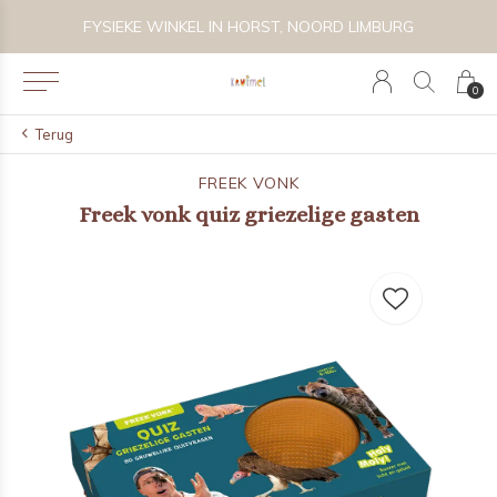
 BIJZONDER SPEELGOED, KRAAMCADEAU'S & KIDS LIFESTYLE
FYSIEKE WINKEL IN HORST, NOORD LIMBURG
0
Terug
FREEK VONK
Freek vonk quiz griezelige gasten