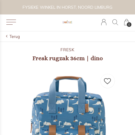
 BIJZONDER SPEELGOED, KRAAMCADEAU'S & KIDS LIFESTYLE
FYSIEKE WINKEL IN HORST, NOORD LIMBURG
0
Terug
FRESK
Fresk rugzak 36cm | dino