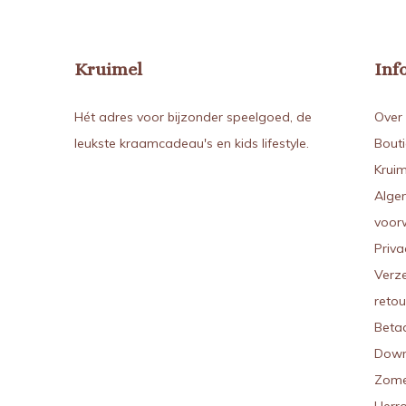
Kruimel
Inf
Hét adres voor bijzonder speelgoed, de
Over 
leukste kraamcadeau's en kids lifestyle.
Bout
Kruim
Alge
voor
Priva
Verz
reto
Beta
Down
Zome