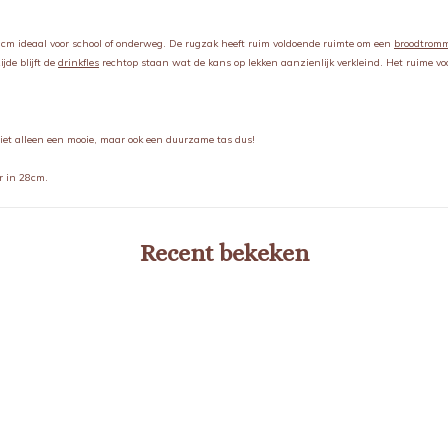
cm ideaal voor school of onderweg. De rugzak heeft ruim voldoende ruimte om een
broodtrom
de blijft de
drinkfles
rechtop staan wat de kans op lekken aanzienlijk verkleind. Het ruime voo
iet alleen een mooie, maar ook een duurzame tas dus!
ar in 28cm.
Recent bekeken