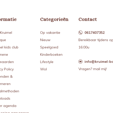
ormatie
Categorieën
Contact
Kruimel
Op vakantie
0617407352
ique
Nieuw
Bereikbaar tijdens o
el kids club
Speelgoed
16:00u
mene
Kinderboeken
info@kruimel-ba
waarden
Lifestyle
Vragen? mail mij!
cy Policy
Wol
enden &
urneren
almethoden
loads
r agenda