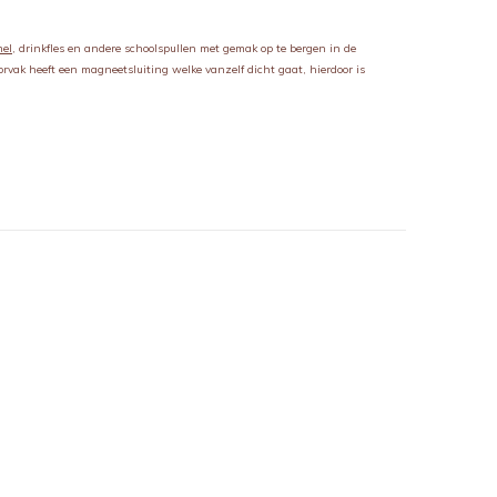
mel
, drinkfles en andere schoolspullen met gemak op te bergen in de
rvak heeft een magneetsluiting welke vanzelf dicht gaat, hierdoor is