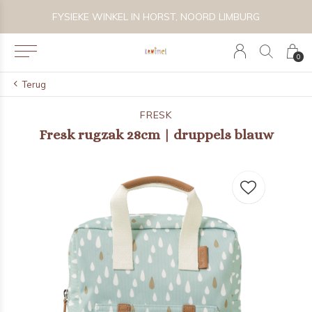
 BIJZONDER SPEELGOED, KRAAMCADEAU'S & KIDS LIFESTYLE
FYSIEKE WINKEL IN HORST, NOORD LIMBURG
0
Terug
FRESK
Fresk rugzak 28cm | druppels blauw