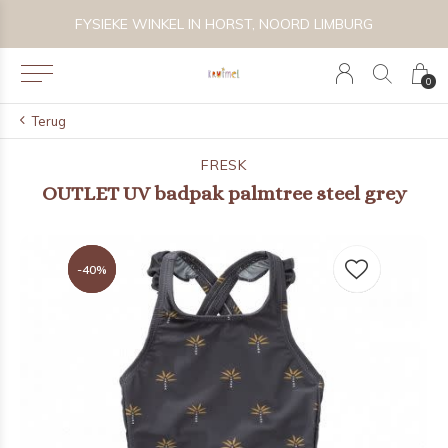
 BIJZONDER SPEELGOED, KRAAMCADEAU'S & KIDS LIFESTYLE
FYSIEKE WINKEL IN HORST, NOORD LIMBURG
0
Terug
FRESK
OUTLET UV badpak palmtree steel grey
-40%
-40%
-40%