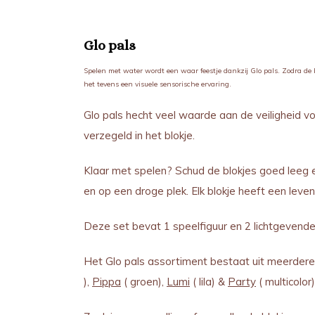
Glo pals
Spelen met water wordt een waar feestje dankzij Glo pals. Zodra de bl
het tevens een visuele sensorische ervaring.
Glo pals hecht veel waarde aan de veiligheid vo
verzegeld in het blokje.
Klaar met spelen? Schud de blokjes goed leeg e
en op een droge plek. Elk blokje heeft een lev
Deze set bevat 1 speelfiguur en 2 lichtgevende 
Het Glo pals assortiment bestaat uit meerdere v
),
Pippa
( groen),
Lumi
( lila) &
Party
( multicolor