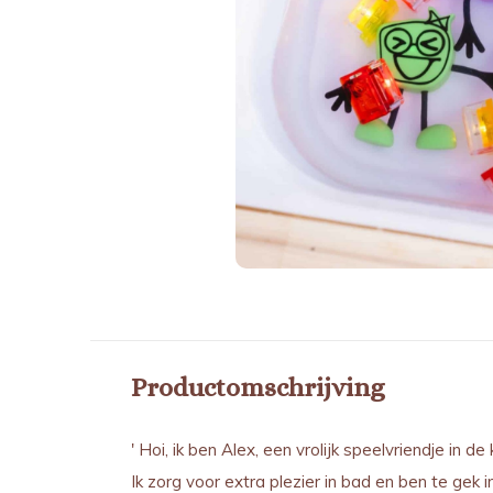
GLOPALS
lichtgevend speel
party multico
€ 17,95
Incl. btw
Productomschrijving
' Hoi, ik ben Alex, een vrolijk speelvriendje in de
Ik zorg voor extra plezier in bad en ben te gek 