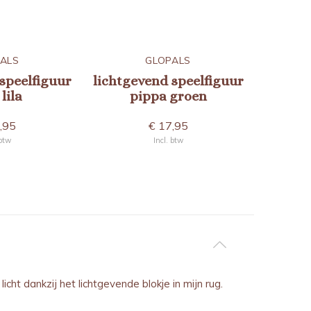
ALS
GLOPALS
speelfiguur
lichtgevend speelfiguur
lichtge
lila
pippa groen
part
,95
€ 17,95
 btw
Incl. btw
icht dankzij het lichtgevende blokje in mijn rug.