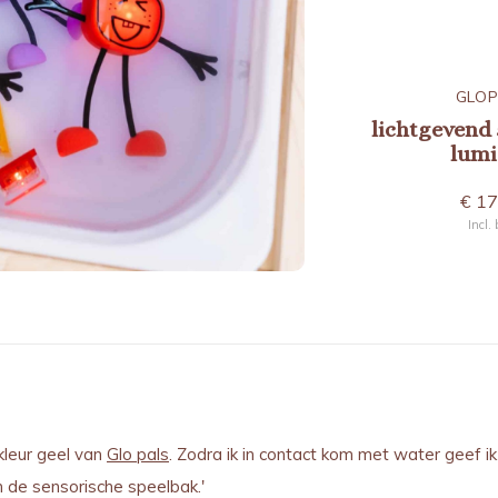
GLOPALS
GLOP
figuur
lichtgevend speelfiguur
lichtgevend 
lour
blair turkoois
lumi 
€ 17,95
€ 17
Incl. btw
Incl.
 kleur geel van
Glo pals
. Zodra ik in contact kom met water geef ik l
in de sensorische speelbak.'