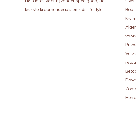
Hét adres voor bijzonder speelgoed, de
Over 
leukste kraamcadeau's en kids lifestyle.
Bout
Kruim
Alge
voor
Priva
Verz
reto
Beta
Down
Zome
Herr