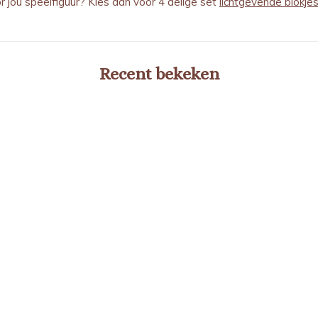
or jou speelfiguur? Kies dan voor 4 delige set
lichtgevende blokje
Recent bekeken