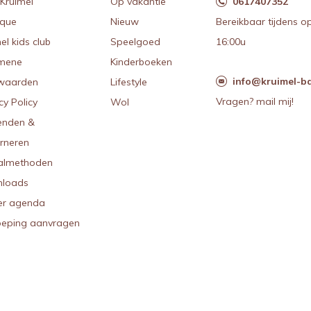
Kruimel
Op vakantie
0617407352
ique
Nieuw
Bereikbaar tijdens o
el kids club
Speelgoed
16:00u
mene
Kinderboeken
info@kruimel-ba
waarden
Lifestyle
Vragen? mail mij!
cy Policy
Wol
enden &
urneren
almethoden
loads
r agenda
oeping aanvragen