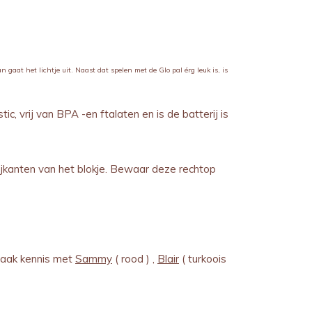
gaat het lichtje uit. Naast dat spelen met de Glo pal érg leuk is, is
, vrij van BPA -en ftalaten en is de batterij is
ijkanten van het blokje. Bewaar deze rechtop
 Maak kennis met
Sammy
( rood ) ,
Blair
( turkoois