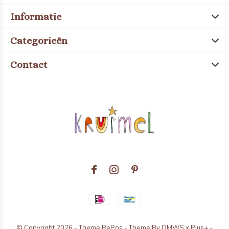
Informatie
Categorieën
Contact
© Copyright
2026
- Theme RePos - Theme By
DMWS
x
Plus+
-