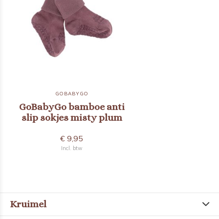
GOBABYGO
GoBabyGo bamboe anti
slip sokjes misty plum
€ 9,95
Incl. btw
Kruimel