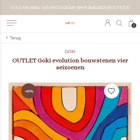
VOLG KRUIMEL VIA INSTAGRAM @KRUIMELKIDSBOUTIQUE
0
Terug
GOKI
OUTLET Goki evolution bouwstenen vier
seizoenen
-40%
-40%