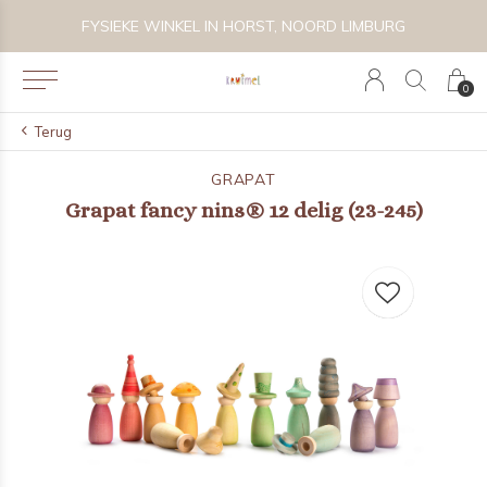
 BIJZONDER SPEELGOED, KRAAMCADEAU'S & KIDS LIFESTYLE
FYSIEKE WINKEL IN HORST, NOORD LIMBURG
0
Terug
GRAPAT
Grapat fancy nins® 12 delig (23-245)