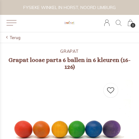
 BIJZONDER SPEELGOED, KRAAMCADEAU'S & KIDS LIFESTYLE
FYSIEKE WINKEL IN HORST, NOORD LIMBURG
0
Terug
GRAPAT
Grapat loose parts 6 ballen in 6 kleuren (16-
126)