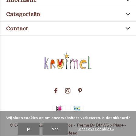
Categorieën
Contact
Wij slaan cookies op om onze website te verbeteren. Is dat akkoord?
© Copyright
2026
- Theme RePos - Theme By
DMWS
x
Plus+
-
Ja
Nee
Meer over cookies »
RSS-feed