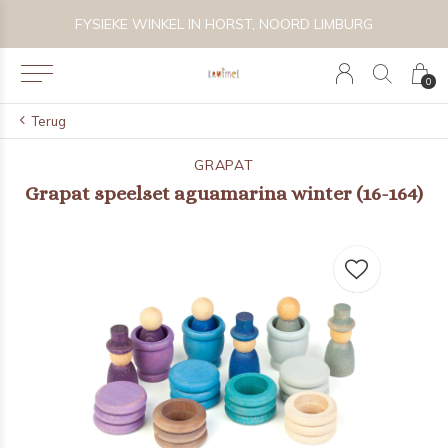
 BIJZONDER SPEELGOED, KRAAMCADEAU'S & KIDS LIFESTYLE
FYSIEKE WINKEL IN HORST, NOORD LIMBURG
0
Terug
GRAPAT
Grapat speelset aguamarina winter (16-164)