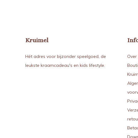
Kruimel
Inf
Hét adres voor bijzonder speelgoed, de
Over 
leukste kraamcadeau's en kids lifestyle.
Bout
Kruim
Alge
voor
Priva
Verz
reto
Beta
Down