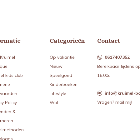
ormatie
Categorieën
Contact
Kruimel
Op vakantie
0617407352
ique
Nieuw
Bereikbaar tijdens o
el kids club
Speelgoed
16:00u
mene
Kinderboeken
info@kruimel-ba
waarden
Lifestyle
Vragen? mail mij!
cy Policy
Wol
enden &
urneren
almethoden
loads