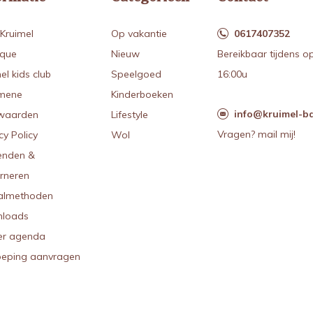
Kruimel
Op vakantie
0617407352
ique
Nieuw
Bereikbaar tijdens o
el kids club
Speelgoed
16:00u
mene
Kinderboeken
info@kruimel-ba
waarden
Lifestyle
Vragen? mail mij!
cy Policy
Wol
enden &
urneren
almethoden
loads
r agenda
oeping aanvragen