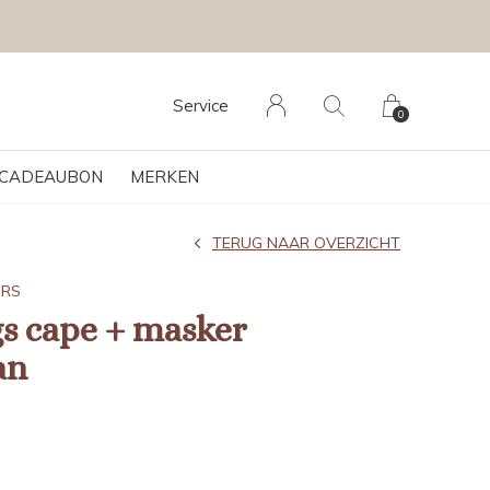
Service
0
CADEAUBON
MERKEN
TERUG NAAR OVERZICHT
ERS
gs cape + masker
an