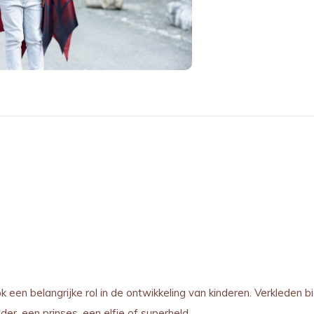
ok een belangrijke rol in de ontwikkeling van kinderen. Verkleden 
der, een prinses, een elfje of superheld.