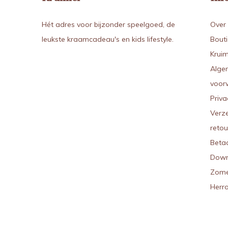
Hét adres voor bijzonder speelgoed, de
Over 
leukste kraamcadeau's en kids lifestyle.
Bout
Kruim
Alge
voor
Priva
Verz
reto
Beta
Down
Zome
Herr