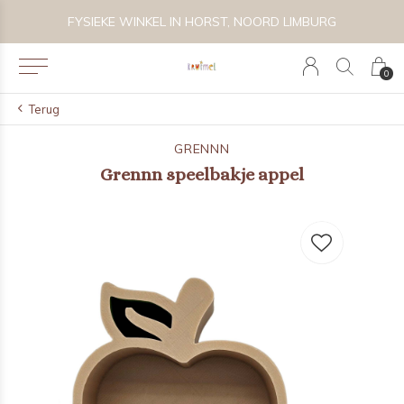
 BIJZONDER SPEELGOED, KRAAMCADEAU'S & KIDS LIFESTYLE
FYSIEKE WINKEL IN HORST, NOORD LIMBURG
0
Terug
GRENNN
Grennn speelbakje appel