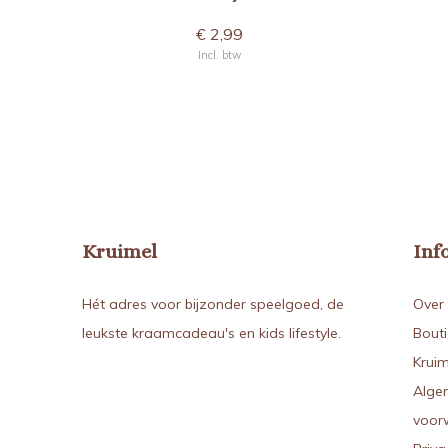
€ 2,99
Incl. btw
Kruimel
Inf
Hét adres voor bijzonder speelgoed, de
Over 
leukste kraamcadeau's en kids lifestyle.
Bout
Kruim
Alge
voor