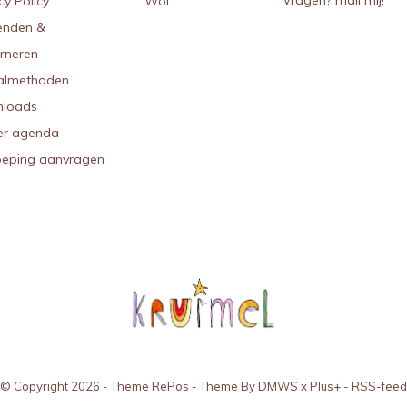
Vragen? mail mij!
cy Policy
Wol
enden &
urneren
almethoden
loads
r agenda
oeping aanvragen
© Copyright
2026
- Theme RePos - Theme By
DMWS
x
Plus+
-
RSS-feed