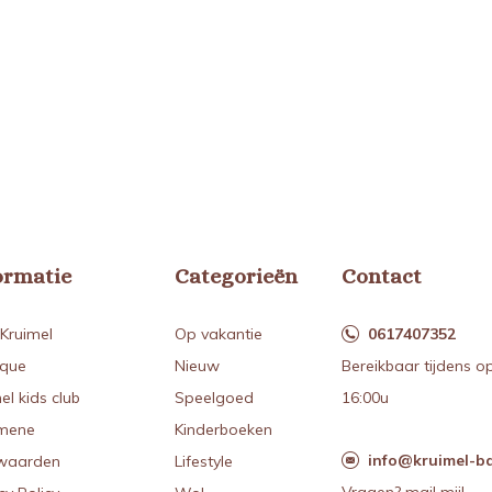
ormatie
Categorieën
Contact
Kruimel
Op vakantie
0617407352
ique
Nieuw
Bereikbaar tijdens o
el kids club
Speelgoed
16:00u
mene
Kinderboeken
info@kruimel-ba
waarden
Lifestyle