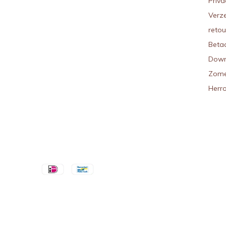
Priva
Verz
reto
Beta
Down
Zome
Herr