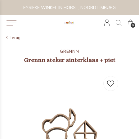
 BIJZONDER SPEELGOED, KRAAMCADEAU'S & KIDS LIFESTYLE
FYSIEKE WINKEL IN HORST, NOORD LIMBURG
0
Terug
GRENNN
Grennn steker sinterklaas + piet