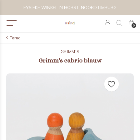
 BIJZONDER SPEELGOED, KRAAMCADEAU'S & KIDS LIFESTYLE
FYSIEKE WINKEL IN HORST, NOORD LIMBURG
0
Terug
GRIMM'S
Grimm's cabrio blauw