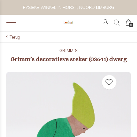
 BIJZONDER SPEELGOED, KRAAMCADEAU'S & KIDS LIFESTYLE
FYSIEKE WINKEL IN HORST, NOORD LIMBURG
0
Terug
GRIMM'S
Grimm’s decoratieve steker (03641) dwerg