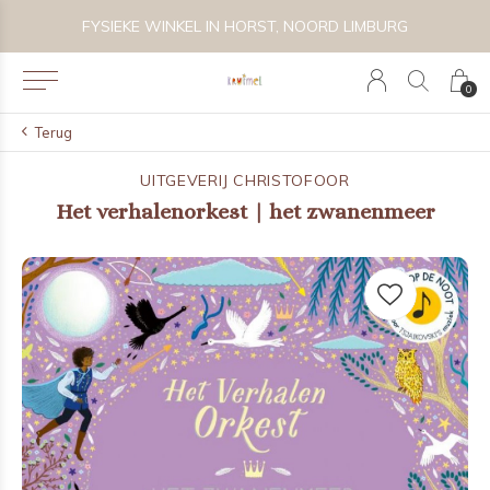
 BIJZONDER SPEELGOED, KRAAMCADEAU'S & KIDS LIFESTYLE
FYSIEKE WINKEL IN HORST, NOORD LIMBURG
0
Terug
UITGEVERIJ CHRISTOFOOR
Het verhalenorkest | het zwanenmeer