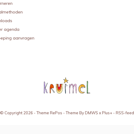
urneren
almethoden
loads
r agenda
oeping aanvragen
© Copyright
2026
- Theme RePos - Theme By
DMWS
x
Plus+
-
RSS-feed