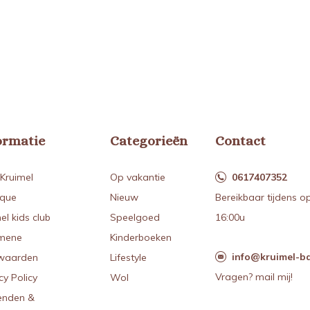
ormatie
Categorieën
Contact
Kruimel
Op vakantie
0617407352
ique
Nieuw
Bereikbaar tijdens o
el kids club
Speelgoed
16:00u
mene
Kinderboeken
info@kruimel-ba
waarden
Lifestyle
Vragen? mail mij!
cy Policy
Wol
enden &