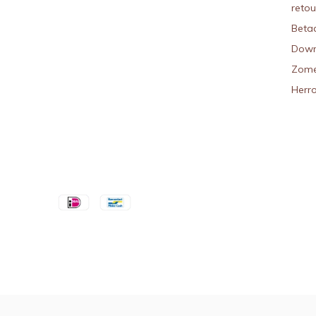
reto
Beta
Down
Zome
Herr