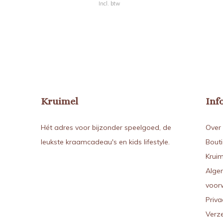
Incl. btw
Kruimel
Inf
Hét adres voor bijzonder speelgoed, de
Over 
leukste kraamcadeau's en kids lifestyle.
Bout
Kruim
Alge
voor
Priva
Verz